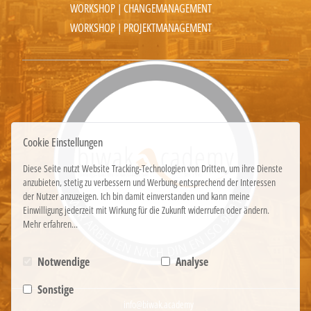
WORKSHOP | CHANGEMANAGEMENT
WORKSHOP | PROJEKTMANAGEMENT
Cookie Einstellungen
Diese Seite nutzt Website Tracking-Technologien von Dritten, um ihre Dienste
anzubieten, stetig zu verbessern und Werbung entsprechend der Interessen
der Nutzer anzuzeigen. Ich bin damit einverstanden und kann meine
Einwilligung jederzeit mit Wirkung für die Zukunft widerrufen oder ändern.
Mehr erfahren...
Notwendige
Analyse
Sonstige
info@biwak.academy