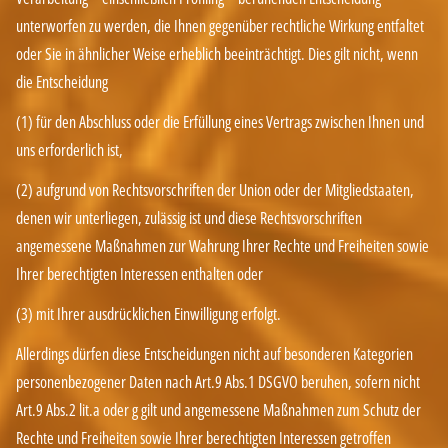
unterworfen zu werden, die Ihnen gegenüber rechtliche Wirkung entfaltet
oder Sie in ähnlicher Weise erheblich beeinträchtigt. Dies gilt nicht, wenn
die Entscheidung
(1) für den Abschluss oder die Erfüllung eines Vertrags zwischen Ihnen und
uns erforderlich ist,
(2) aufgrund von Rechtsvorschriften der Union oder der Mitgliedstaaten,
denen wir unterliegen, zulässig ist und diese Rechtsvorschriften
angemessene Maßnahmen zur Wahrung Ihrer Rechte und Freiheiten sowie
Ihrer berechtigten Interessen enthalten oder
(3) mit Ihrer ausdrücklichen Einwilligung erfolgt.
Allerdings dürfen diese Entscheidungen nicht auf besonderen Kategorien
personenbezogener Daten nach Art.9 Abs.1 DSGVO beruhen, sofern nicht
Art.9 Abs.2 lit.a oder g gilt und angemessene Maßnahmen zum Schutz der
Rechte und Freiheiten sowie Ihrer berechtigten Interessen getroffen