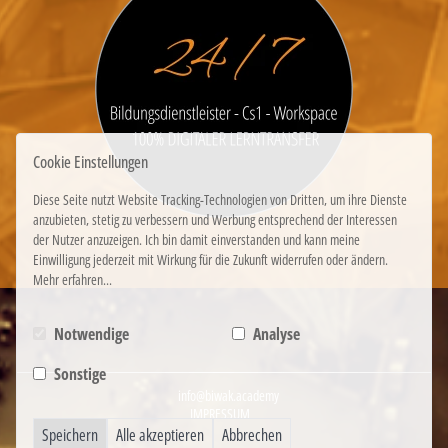
Cookie Einstellungen
Diese Seite nutzt Website Tracking-Technologien von Dritten, um ihre Dienste
anzubieten, stetig zu verbessern und Werbung entsprechend der Interessen
der Nutzer anzuzeigen. Ich bin damit einverstanden und kann meine
Einwilligung jederzeit mit Wirkung für die Zukunft widerrufen oder ändern.
Mehr erfahren...
Notwendige
Analyse
Sonstige
info@biwak.academy
IMPRESSUM
Speichern
Alle akzeptieren
Abbrechen