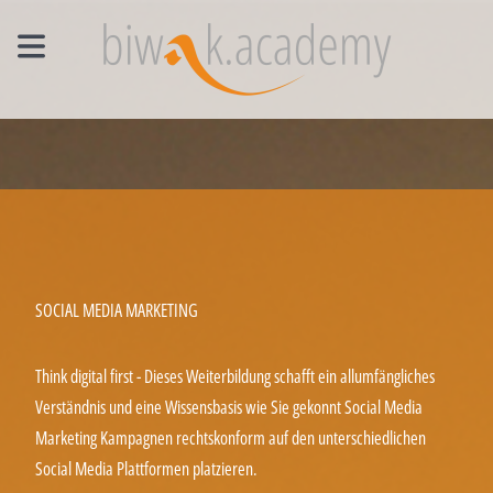
MANAGEMENT EINZELCOACHING
WORKSHOPS
UNTERNEHMENS- UND VERTRIEBSFACHWIRT®
SOCIAL MEDIA MARKETING
Think digital first - Dieses Weiterbildung schafft ein allumfängliches
Verständnis und eine Wissensbasis wie Sie gekonnt Social Media
Marketing Kampagnen rechtskonform auf den unterschiedlichen
Social Media Plattformen platzieren.