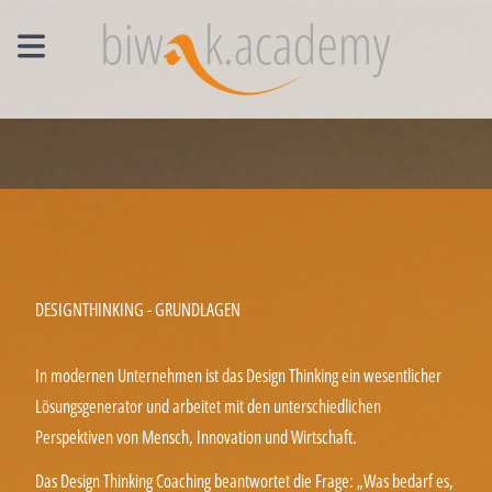
MANAGEMENT EINZELCOACHING
WORKSHOPS
UNTERNEHMENS- UND VERTRIEBSFACHWIRT®
DESIGNTHINKING - GRUNDLAGEN
In modernen Unternehmen ist das Design Thinking ein wesentlicher
Lösungsgenerator und arbeitet mit den unterschiedlichen
Perspektiven von Mensch, Innovation und Wirtschaft.
Das Design Thinking Coaching beantwortet die Frage: „Was bedarf es,