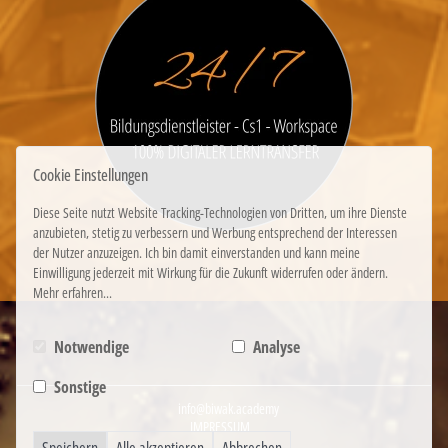
Cookie Einstellungen
Diese Seite nutzt Website Tracking-Technologien von Dritten, um ihre Dienste
anzubieten, stetig zu verbessern und Werbung entsprechend der Interessen
der Nutzer anzuzeigen. Ich bin damit einverstanden und kann meine
Einwilligung jederzeit mit Wirkung für die Zukunft widerrufen oder ändern.
Mehr erfahren...
Notwendige
Analyse
Sonstige
info@biwak.academy
IMPRESSUM