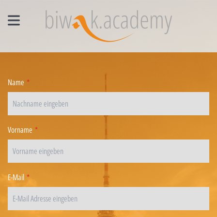
MANAGEMENT EINZELCOACHING
WORKSHOPS
Name
*
UNTERNEHMENS- UND VERTRIEBSFACHWIRT®
Vorname
*
E-Mail
*