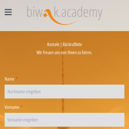
MANAGEMENT EINZELCOACHING
Kontakt | Rückrufbitte
WORKSHOPS
Wir freuen uns von Ihnen zu hören.
UNTERNEHMENS- UND VERTRIEBSFACHWIRT®
Name
*
Vorname
*