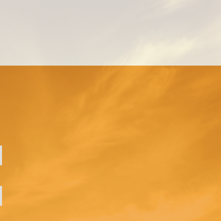
MANAGEMENT EINZELCOACHING
WORKSHOPS
UNTERNEHMENS- UND VERTRIEBSFACHWIRT®