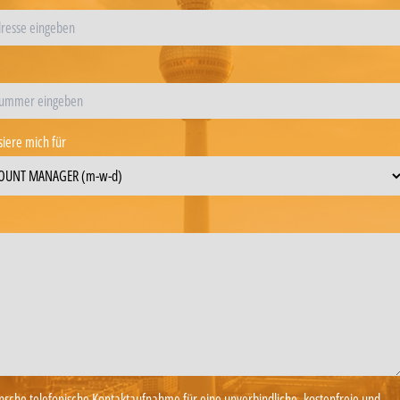
siere mich für
nsche telefonische Kontaktaufnahme für eine unverbindliche, kostenfreie und