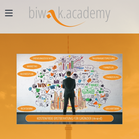
MANAGEMENT EINZELCOACHING
WORKSHOPS
UNTERNEHMENS- UND VERTRIEBSFACHWIRT®