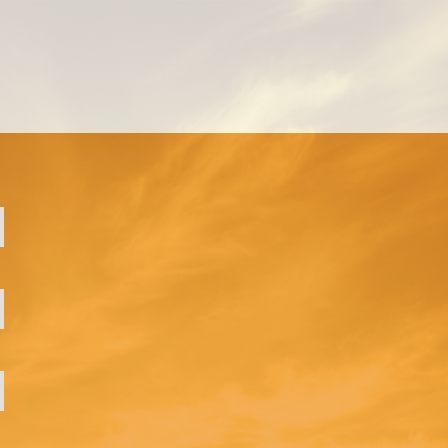
MANAGEMENT EINZELCOACHING
WORKSHOPS
UNTERNEHMENS- UND VERTRIEBSFACHWIRT®