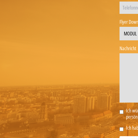
Flyer Down
Nachricht
Ich wü
persönl
Ich hab