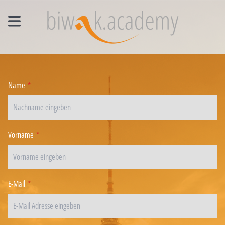
MANAGEMENT EINZELCOACHING
WORKSHOPS
Name
*
UNTERNEHMENS- UND VERTRIEBSFACHWIRT®
Vorname
*
E-Mail
*