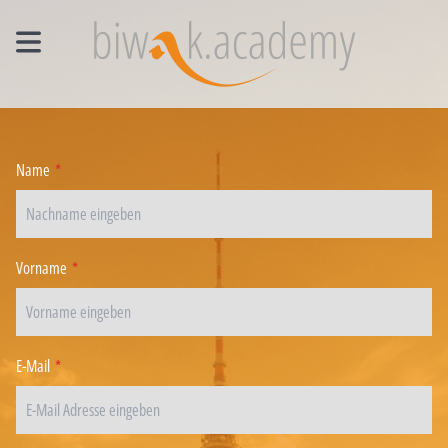
MANAGEMENT EINZELCOACHING
WORKSHOPS
Name
*
UNTERNEHMENS- UND VERTRIEBSFACHWIRT®
Vorname
*
E-Mail
*