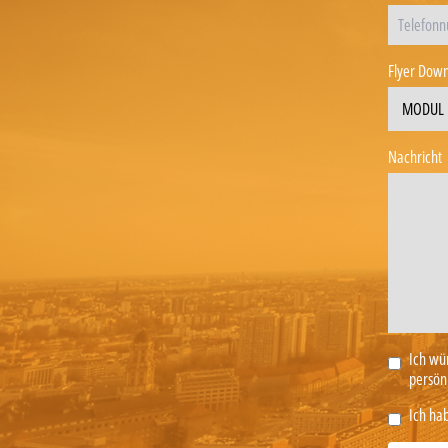
Flyer Down
Nachricht
Ich wü
persönl
Ich hab