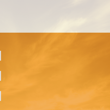
MANAGEMENT EINZELCOACHING
WORKSHOPS
UNTERNEHMENS- UND VERTRIEBSFACHWIRT®