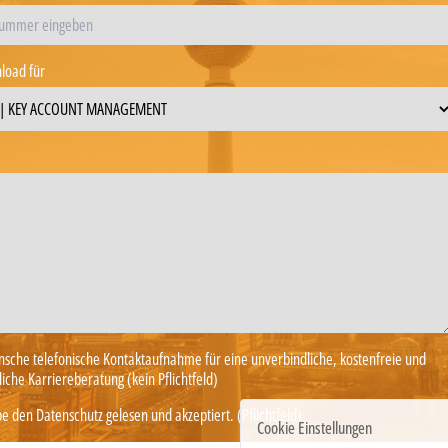
load für
nsche telefonische Kontaktaufnahme für eine unverbindliche, kostenfreie und
iche Karriereberatung (kein Pflichtfeld)
e den Datenschutz gelesen und akzeptiert. (Pflichtfeld)
Cookie Einstellungen