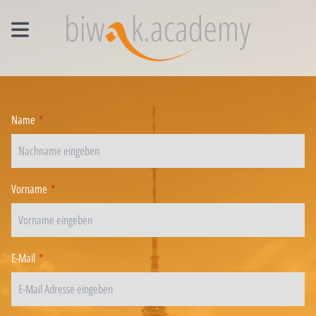
MANAGEMENT EINZELCOACHING
WORKSHOPS
Name
*
UNTERNEHMENS- UND VERTRIEBSFACHWIRT®
Vorname
*
E-Mail
*