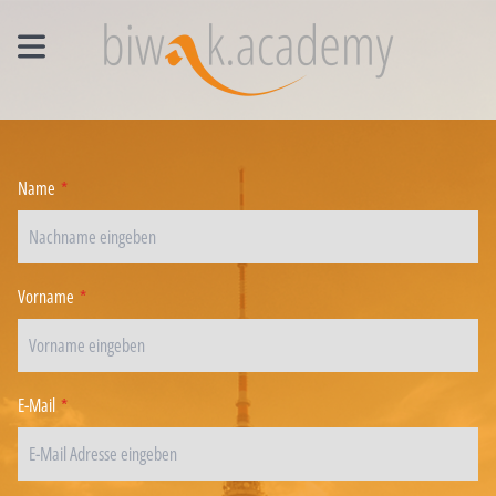
MANAGEMENT EINZELCOACHING
WORKSHOPS
Name
*
UNTERNEHMENS- UND VERTRIEBSFACHWIRT®
Vorname
*
E-Mail
*