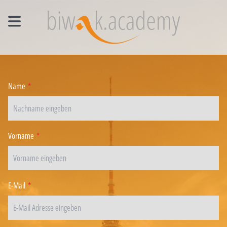
MANAGEMENT EINZELCOACHING
WORKSHOPS
Name
*
UNTERNEHMENS- UND VERTRIEBSFACHWIRT®
Vorname
*
E-Mail
*