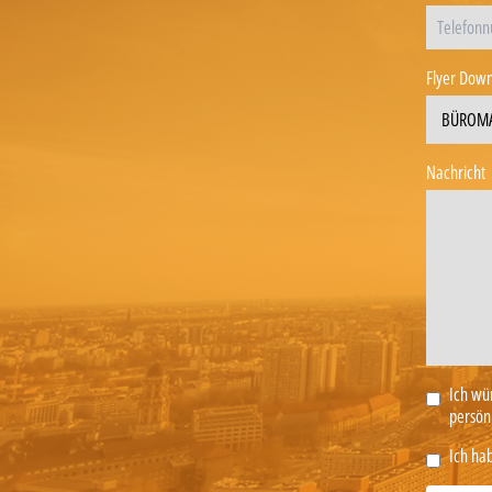
Flyer Down
Nachricht
Ich wü
persönl
Ich hab