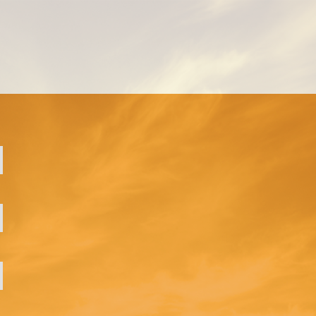
MANAGEMENT EINZELCOACHING
WORKSHOPS
UNTERNEHMENS- UND VERTRIEBSFACHWIRT®